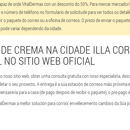
capaz de orde VitalDermax con un desconto do 50%. Para mercar mercadorí
e número de teléfono no formulario de solicitude para ver todos os detal
ir o paquete do correo ou a oficina de correos. O prezo de enviar o paquet
 pode variar dependendo da cidade.
 DE CREMA NA CIDADE ILLA CO
 NO SITIO WEB OFICIAL
o noso sitio web, obter unha consulta gratuíta con noso especialista, desc
tar o seu proxecto. A entrega é a súa estación de correos máis próxima en
ensaxería para a casa (de pago despois de recibir o paquete), o pre-pago é
alDermax a mellor solución para corrixir envellecemento cambios da Súa pe