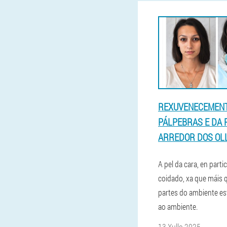
REXUVENECEMEN
PÁLPEBRAS E DA 
ARREDOR DOS OLL
A pel da cara, en partic
coidado, xa que máis 
partes do ambiente e
ao ambiente.
13 Xullo 2025