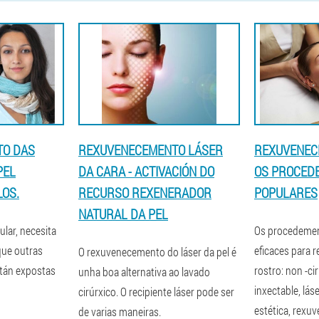
TO DAS
REXUVENECEMENTO LÁSER
REXUVENEC
PEL
DA CARA - ACTIVACIÓN DO
OS PROCED
OS.
RECURSO REXENERADOR
POPULARES
NATURAL DA PEL
ular, necesita
Os procedemen
que outras
eficaces para 
O rexuvenecemento do láser da pel é
stán expostas
rostro: non -ci
unha boa alternativa ao lavado
inxectable, lás
cirúrxico. O recipiente láser pode ser
estética, rexu
de varias maneiras.