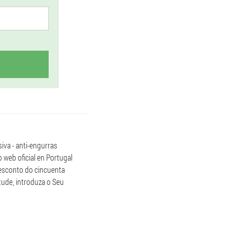
iva - anti-engurras
 web oficial en Portugal
desconto do cincuenta
itude, introduza o Seu