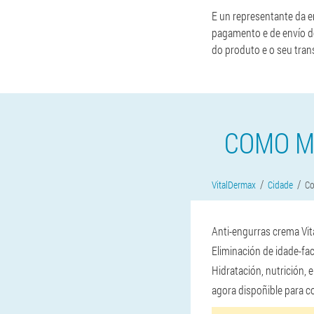
E un representante da 
pagamento e de envío de
do produto e o seu tran
COMO M
VitalDermax
Cidade
Co
Anti-engurras crema Vit
Eliminación de idade-fa
Hidratación, nutrición, 
agora dispoñible para co