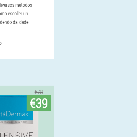
 diversos métodos
omo escoller un
dendo da idade.
5
€78
€39