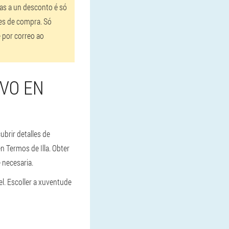
as a un desconto é só
les de compra. Só
e por correo ao
RVO EN
ubrir detalles de
 Termos de Illa. Obter
 necesaria.
l. Escoller a xuventude