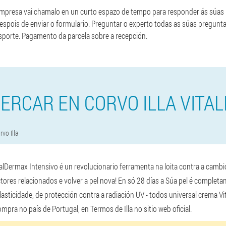
empresa vai chamalo en un curto espazo de tempo para responder ás súas
spois de enviar o formulario. Preguntar o experto todas as súas pregunt
sporte. Pagamento da parcela sobre a recepción.
ERCAR EN CORVO ILLA VITA
rvo Illa
alDermax Intensivo é un revolucionario ferramenta na loita contra a cambi
ctores relacionados e volver a pel nova! En só 28 días a Súa pel é comple
elasticidade, de protección contra a radiación UV - todos universal crema 
mpra no país de Portugal, en Termos de Illa no sitio web oficial.