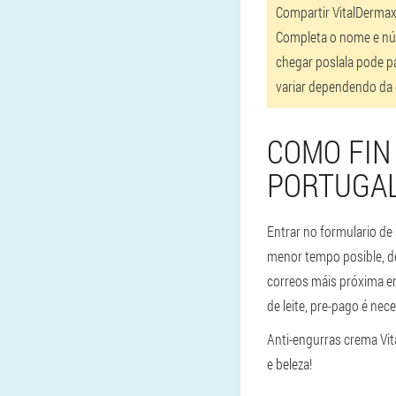
Compartir VitalDermax
Completa o nome e núm
chegar poslala pode pa
variar dependendo da 
COMO FIN
PORTUGAL
Entrar no formulario de
menor tempo posible, de
correos máis próxima en
de leite, pre-pago é nece
Anti-engurras crema Vit
e beleza!