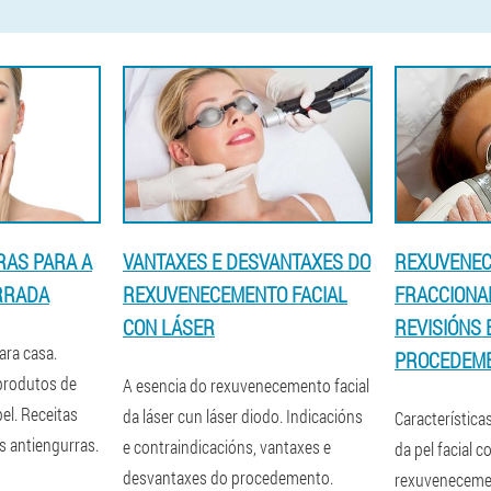
RAS PARA A
VANTAXES E DESVANTAXES DO
REXUVENEC
RRADA
REXUVENECEMENTO FACIAL
FRACCIONA
CON LÁSER
REVISIÓNS 
ara casa.
PROCEDEM
produtos de
A esencia do rexuvenecemento facial
l. Receitas
da láser cun láser diodo. Indicacións
Característic
s antiengurras.
e contraindicacións, vantaxes e
da pel facial c
desvantaxes do procedemento.
rexuvenecemen