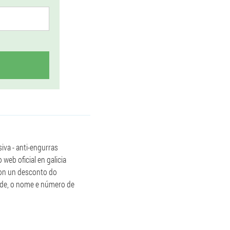
iva - anti-engurras
web oficial en galicia
con un desconto do
tude, o nome e número de