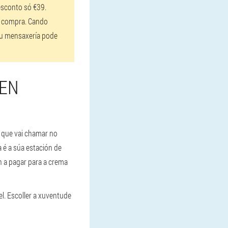
esconto só €39.
e compra. Cando
 ou mensaxería pode
 EN
, que vai chamar no
 é a súa estación de
n a pagar para a crema
l. Escoller a xuventude