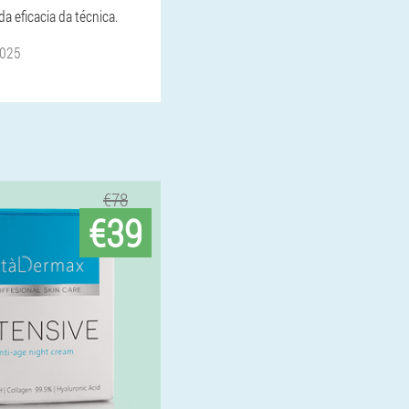
a eficacia da técnica.
2025
€78
€39