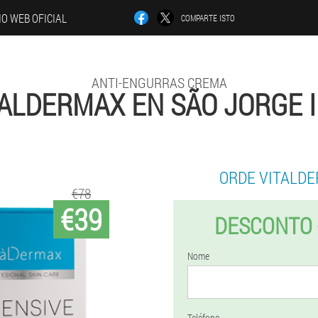
IO WEB OFICIAL
COMPARTE ISTO
ANTI-ENGURRAS CREMA
TALDERMAX EN SÃO JORGE I
ORDE VITALD
€78
€39
DESCONTO 
Nome
Teléfono