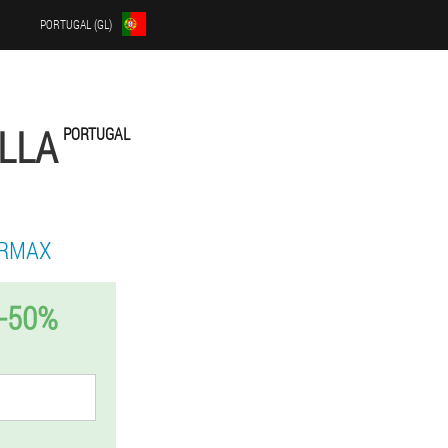
PORTUGAL (GL)
LLA
PORTUGAL
ERMAX
-50%